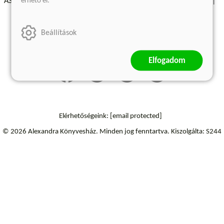
érhető el.
ÁSZF - Vásárlási feltételek
A kiadóról
Süti beállítások
Árkötött termékek
Kommentelési szabályzat
Beállítások
Szállítási információk
Elállás a szerződéstől
Elfogadom
Elérhetőségeink:
[email protected]
© 2026 Alexandra Könyvesház.
Minden jog fenntartva.
Kiszolgálta: S244