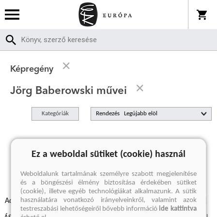
Képregény
Jörg Baberowski művei
Kategóriák
Rendezés
A keresett kifejezésre nincs találat
Ez a weboldal sütiket (cookie) használ
Weboldalunk tartalmának személyre szabott megjelenítése
és a böngészési élmény biztosítása érdekében sütiket
(cookie), illetve egyéb technológiákat alkalmazunk. A sütik
használatára vonatkozó irányelveinkről, valamint azok
Adatvédelmi szabályzatok
Elállási felmondási nyilatkozat
testreszabási lehetőségeiről bővebb információ
ide kattintva