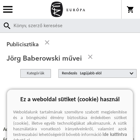
Publicisztika
Jörg Baberowski művei
Kategóriák
Rendezés
A keresett kifejezésre nincs találat
Ez a weboldal sütiket (cookie) használ
Weboldalunk tartalmának személyre szabott megjelenítése
és a böngészési élmény biztosítása érdekében sütiket
(cookie), illetve egyéb technológiákat alkalmazunk. A sütik
használatára vonatkozó irányelveinkről, valamint azok
Adatvédelmi szabályzatok
Elállási felmondási nyilatkozat
testreszabási lehetőségeiről bővebb információ
ide kattintva