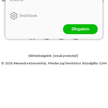
érhető el.
ÁSZF - Vásárlási feltételek
A kiadóról
Süti beállítások
Árkötött termékek
Kommentelési szabályzat
Beállítások
Szállítási információk
Elállás a szerződéstől
Elfogadom
Elérhetőségeink:
[email protected]
© 2026 Alexandra Könyvesház.
Minden jog fenntartva.
Kiszolgálta: S244