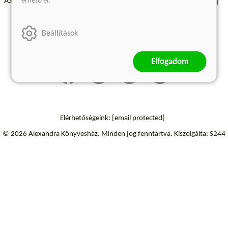
érhető el.
ÁSZF - Vásárlási feltételek
A kiadóról
Süti beállítások
Árkötött termékek
Kommentelési szabályzat
Beállítások
Szállítási információk
Elállás a szerződéstől
Elfogadom
Elérhetőségeink:
[email protected]
© 2026 Alexandra Könyvesház.
Minden jog fenntartva.
Kiszolgálta: S244