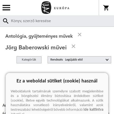
Antológia, gyűjteményes művek
Jörg Baberowski művei
Kategóriák
Rendezés
A keresett kifejezésre nincs találat
Ez a weboldal sütiket (cookie) használ
Weboldalunk tartalmának személyre szabott megjelenítése
és a böngészési élmény biztosítása érdekében sütiket
(cookie), illetve egyéb technológiákat alkalmazunk. A sütik
használatára vonatkozó irányelveinkről, valamint azok
Adatvédelmi szabályzatok
Elállási felmondási nyilatkozat
testreszabási lehetőségeiről bővebb információ
ide kattintva