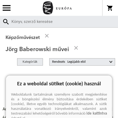
Képzőművészet
Jörg Baberowski művei
Kategóriák
Rendezés
A keresett kifejezésre nincs találat
Ez a weboldal sütiket (cookie) használ
Weboldalunk tartalmának személyre szabott megjelenítése
és a böngészési élmény biztosítása érdekében sütiket
(cookie), illetve egyéb technológiákat alkalmazunk. A sütik
használatára vonatkozó irányelveinkről, valamint azok
Adatvédelmi szabályzatok
Elállási felmondási nyilatkozat
testreszabási lehetőségeiről bővebb információ
ide kattintva