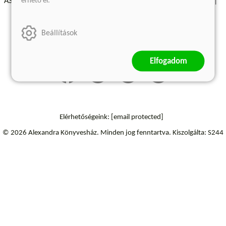
érhető el.
ÁSZF - Vásárlási feltételek
A kiadóról
Süti beállítások
Árkötött termékek
Kommentelési szabályzat
Beállítások
Szállítási információk
Elállás a szerződéstől
Elfogadom
Elérhetőségeink:
[email protected]
© 2026 Alexandra Könyvesház.
Minden jog fenntartva.
Kiszolgálta: S244