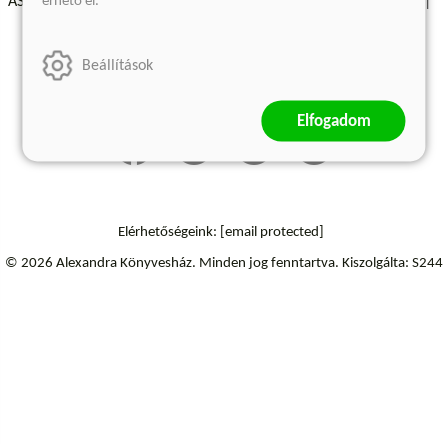
érhető el.
ÁSZF - Vásárlási feltételek
A kiadóról
Süti beállítások
Árkötött termékek
Kommentelési szabályzat
Beállítások
Szállítási információk
Elállás a szerződéstől
Elfogadom
Elérhetőségeink:
[email protected]
© 2026 Alexandra Könyvesház.
Minden jog fenntartva.
Kiszolgálta: S244