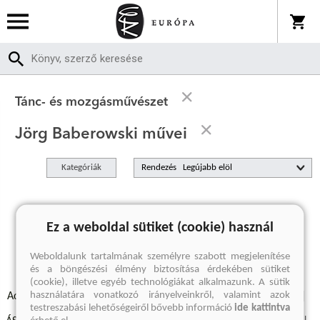
Tánc- és mozgásművészet
Jörg Baberowski művei
Kategóriák
Rendezés
A keresett kifejezésre nincs találat
Ez a weboldal sütiket (cookie) használ
Weboldalunk tartalmának személyre szabott megjelenítése
és a böngészési élmény biztosítása érdekében sütiket
(cookie), illetve egyéb technológiákat alkalmazunk. A sütik
használatára vonatkozó irányelveinkről, valamint azok
Adatvédelmi szabályzatok
Elállási felmondási nyilatkozat
testreszabási lehetőségeiről bővebb információ
ide kattintva