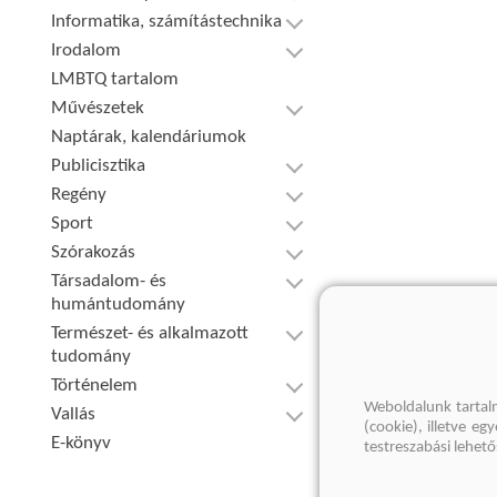
Informatika, számítástechnika
Irodalom
LMBTQ tartalom
Művészetek
Naptárak, kalendáriumok
Publicisztika
Regény
Sport
Szórakozás
Társadalom- és
humántudomány
Természet- és alkalmazott
tudomány
Történelem
Weboldalunk tartal
Vallás
(cookie), illetve e
E-könyv
testreszabási lehet