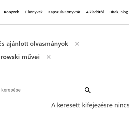
Könyvek
E-könyvek
Kapszula Könyvtár
A kiadóról
Hírek, blog
és ajánlott olvasmányok
erowski művei
A keresett kifejezésre nincs