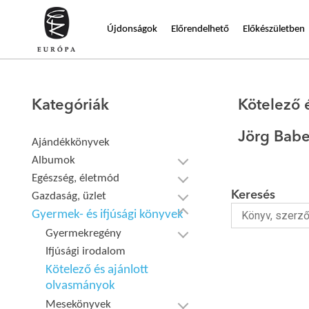
Újdonságok
Előrendelhető
Előkészületben
Kategóriák
Kötelező 
Jörg Bab
Ajándékkönyvek
Albumok
Egészség, életmód
Keresés
Gazdaság, üzlet
Gyermek- és ifjúsági könyvek
Gyermekregény
Ifjúsági irodalom
Kötelező és ajánlott
olvasmányok
Mesekönyvek