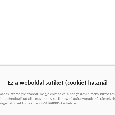
Ez a weboldal sütiket (cookie) használ
mának személyre szabott megjelenítése és a böngészési élmény biztosítás
gyéb technológiákat alkalmazunk. A sütik használatára vonatkozó irányelvei
őségeiről bővebb információ
ide kattintva
érhető el.