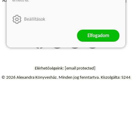
érhető el.
ÁSZF - Vásárlási feltételek
A kiadóról
Süti beállítások
Árkötött termékek
Kommentelési szabályzat
Beállítások
Szállítási információk
Elállás a szerződéstől
Elfogadom
Elérhetőségeink:
[email protected]
© 2026 Alexandra Könyvesház.
Minden jog fenntartva.
Kiszolgálta: S244