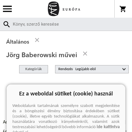
Általános
Jörg Baberowski művei
Kategóriák
Rendezés
A keresett kifejezésre nincs találat
Ez a weboldal sütiket (cookie) használ
Weboldalunk tartalmának személyre szabott megjelenítése
és a böngészési élmény biztosítása érdekében sütiket
(cookie), illetve egyéb technológiákat alkalmazunk. A sütik
használatára vonatkozó irányelveinkről, valamint azok
Adatvédelmi szabályzatok
Elállási felmondási nyilatkozat
testreszabási lehetőségeiről bővebb információ
ide kattintva