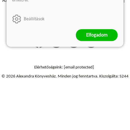
érhető el.
ÁSZF - Vásárlási feltételek
A kiadóról
Süti beállítások
Árkötött termékek
Kommentelési szabályzat
Beállítások
Szállítási információk
Elállás a szerződéstől
Elfogadom
Elérhetőségeink:
[email protected]
© 2026 Alexandra Könyvesház.
Minden jog fenntartva.
Kiszolgálta: S244