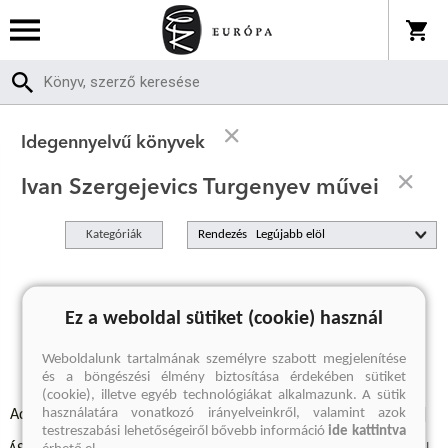
Idegennyelvű könyvek
Ivan Szergejevics Turgenyev művei
Kategóriák
Rendezés
A keresett kifejezésre nincs találat
Ez a weboldal sütiket (cookie) használ
Weboldalunk tartalmának személyre szabott megjelenítése
és a böngészési élmény biztosítása érdekében sütiket
(cookie), illetve egyéb technológiákat alkalmazunk. A sütik
használatára vonatkozó irányelveinkről, valamint azok
Adatvédelmi szabályzatok
Elállási felmondási nyilatkozat
testreszabási lehetőségeiről bővebb információ
ide kattintva