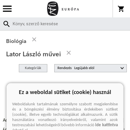
Biológia
Lator László művei
Kategóriák
Rendezés
A keresett kifejezésre nincs találat
Ez a weboldal sütiket (cookie) használ
Weboldalunk tartalmának személyre szabott megjelenítése
és a böngészési élmény biztosítása érdekében sütiket
(cookie), illetve egyéb technológiákat alkalmazunk. A sütik
használatára vonatkozó irányelveinkről, valamint azok
Adatvédelmi szabályzatok
Elállási felmondási nyilatkozat
testreszabási lehetőségeiről bővebb információ
ide kattintva