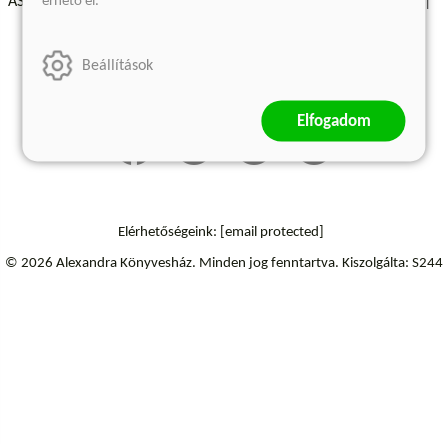
érhető el.
ÁSZF - Vásárlási feltételek
A kiadóról
Süti beállítások
Árkötött termékek
Kommentelési szabályzat
Beállítások
Szállítási információk
Elállás a szerződéstől
Elfogadom
Elérhetőségeink:
[email protected]
© 2026 Alexandra Könyvesház.
Minden jog fenntartva.
Kiszolgálta: S244