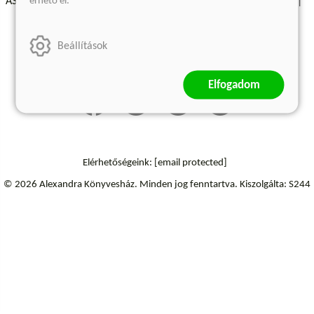
érhető el.
ÁSZF - Vásárlási feltételek
A kiadóról
Süti beállítások
Árkötött termékek
Kommentelési szabályzat
Beállítások
Szállítási információk
Elállás a szerződéstől
Elfogadom
Elérhetőségeink:
[email protected]
© 2026 Alexandra Könyvesház.
Minden jog fenntartva.
Kiszolgálta: S244