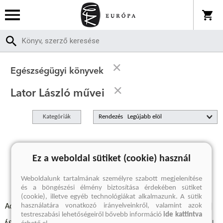
Egészségügyi könyvek
Lator László művei
Kategóriák
Rendezés
A keresett kifejezésre nincs találat
Ez a weboldal sütiket (cookie) használ
Weboldalunk tartalmának személyre szabott megjelenítése
és a böngészési élmény biztosítása érdekében sütiket
(cookie), illetve egyéb technológiákat alkalmazunk. A sütik
használatára vonatkozó irányelveinkről, valamint azok
Adatvédelmi szabályzatok
Elállási felmondási nyilatkozat
testreszabási lehetőségeiről bővebb információ
ide kattintva