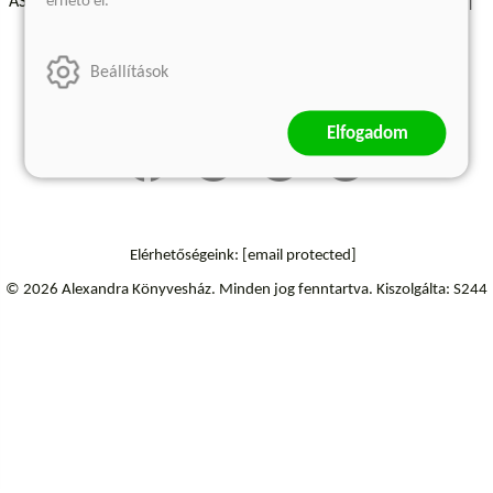
érhető el.
ÁSZF - Vásárlási feltételek
A kiadóról
Süti beállítások
Árkötött termékek
Kommentelési szabályzat
Beállítások
Szállítási információk
Elállás a szerződéstől
Elfogadom
Elérhetőségeink:
[email protected]
© 2026 Alexandra Könyvesház.
Minden jog fenntartva.
Kiszolgálta: S244