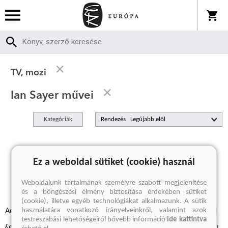
TV, mozi
Ian Sayer művei
Kategóriák
Rendezés
A keresett kifejezésre nincs találat
Ez a weboldal sütiket (cookie) használ
Weboldalunk tartalmának személyre szabott megjelenítése
és a böngészési élmény biztosítása érdekében sütiket
(cookie), illetve egyéb technológiákat alkalmazunk. A sütik
használatára vonatkozó irányelveinkről, valamint azok
Adatvédelmi szabályzatok
Elállási felmondási nyilatkozat
testreszabási lehetőségeiről bővebb információ
ide kattintva