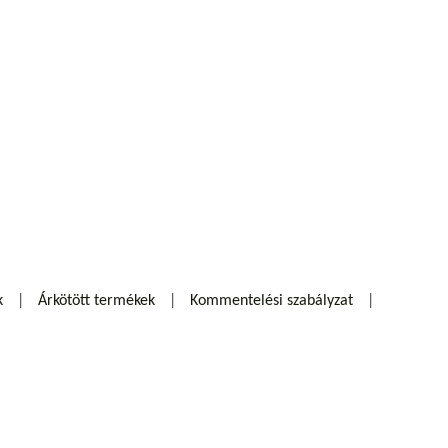
k
Árkötött termékek
Kommentelési szabályzat