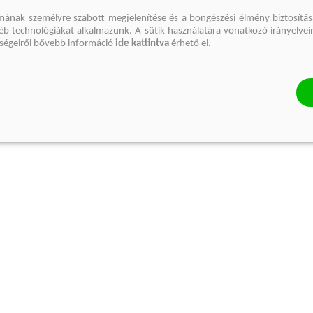
mának személyre szabott megjelenítése és a böngészési élmény biztosítás
gyéb technológiákat alkalmazunk. A sütik használatára vonatkozó irányelvei
őségeiről bővebb információ
ide kattintva
érhető el.