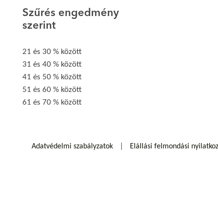
Szűrés engedmény
szerint
21 és 30 % között
31 és 40 % között
41 és 50 % között
51 és 60 % között
61 és 70 % között
Adatvédelmi szabályzatok
Elállási felmondási nyilatko