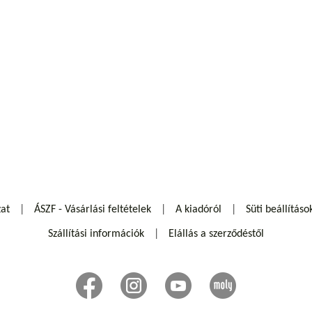
zat
ÁSZF - Vásárlási feltételek
A kiadóról
Süti beállításo
Szállítási információk
Elállás a szerződéstől