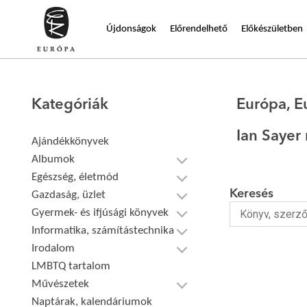
Újdonságok
Előrendelhető
Előkészületben
Kategóriák
Európa, E
Ian Sayer
Ajándékkönyvek
Albumok
Egészség, életmód
Keresés
Gazdaság, üzlet
Gyermek- és ifjúsági könyvek
Informatika, számítástechnika
Irodalom
LMBTQ tartalom
Művészetek
Naptárak, kalendáriumok