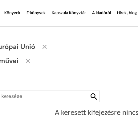
Könyvek
E-könyvek
Kapszula Könyvtár
A kiadóról
Hírek, blog
urópai Unió
 művei
A keresett kifejezésre nincs