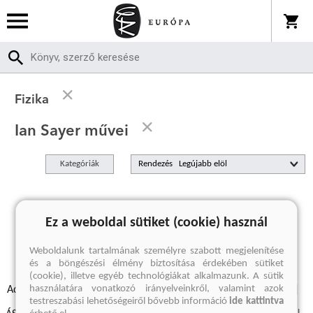
Fizika
Ian Sayer művei
Kategóriák
Rendezés
A keresett kifejezésre nincs találat
Ez a weboldal sütiket (cookie) használ
Weboldalunk tartalmának személyre szabott megjelenítése
és a böngészési élmény biztosítása érdekében sütiket
(cookie), illetve egyéb technológiákat alkalmazunk. A sütik
használatára vonatkozó irányelveinkről, valamint azok
Adatvédelmi szabályzatok
Elállási felmondási nyilatkozat
testreszabási lehetőségeiről bővebb információ
ide kattintva