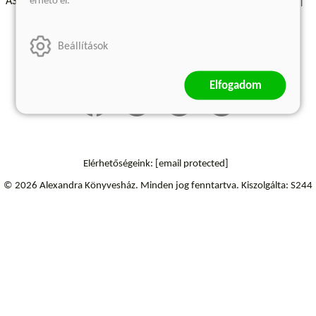
érhető el.
ÁSZF - Vásárlási feltételek
A kiadóról
Süti beállítások
Árkötött termékek
Kommentelési szabályzat
Beállítások
Szállítási információk
Elállás a szerződéstől
Elfogadom
Elérhetőségeink:
[email protected]
© 2026 Alexandra Könyvesház.
Minden jog fenntartva.
Kiszolgálta: S244