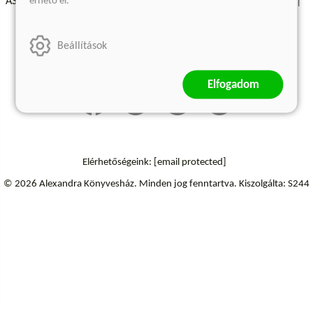
érhető el.
ÁSZF - Vásárlási feltételek
A kiadóról
Süti beállítások
Árkötött termékek
Kommentelési szabályzat
Beállítások
Szállítási információk
Elfogadom
Elérhetőségeink:
[email protected]
© 2026 Alexandra Könyvesház.
Minden jog fenntartva.
Kiszolgálta: S244