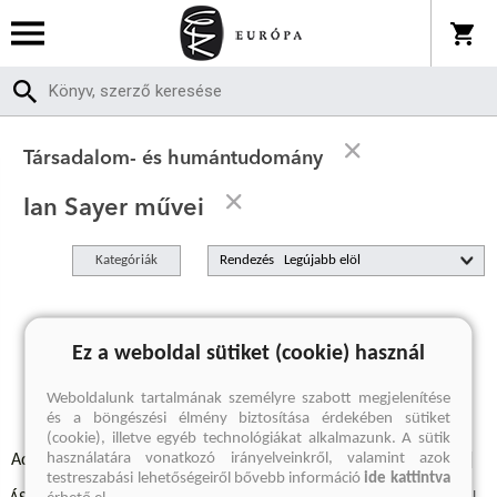
Társadalom- és humántudomány
Ian Sayer művei
Kategóriák
Rendezés
A keresett kifejezésre nincs találat
Ez a weboldal sütiket (cookie) használ
Weboldalunk tartalmának személyre szabott megjelenítése
és a böngészési élmény biztosítása érdekében sütiket
(cookie), illetve egyéb technológiákat alkalmazunk. A sütik
használatára vonatkozó irányelveinkről, valamint azok
Adatvédelmi szabályzatok
Elállási felmondási nyilatkozat
testreszabási lehetőségeiről bővebb információ
ide kattintva