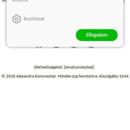
érhető el.
ÁSZF - Vásárlási feltételek
A kiadóról
Süti beállítások
Árkötött termékek
Kommentelési szabályzat
Beállítások
Szállítási információk
Elállás a szerződéstől
Elfogadom
Elérhetőségeink:
[email protected]
© 2026 Alexandra Könyvesház.
Minden jog fenntartva.
Kiszolgálta: S244