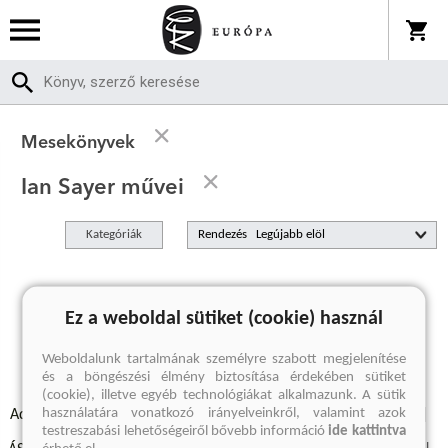
Mesekönyvek
Ian Sayer művei
Kategóriák
Rendezés
A keresett kifejezésre nincs találat
Ez a weboldal sütiket (cookie) használ
Weboldalunk tartalmának személyre szabott megjelenítése
és a böngészési élmény biztosítása érdekében sütiket
(cookie), illetve egyéb technológiákat alkalmazunk. A sütik
használatára vonatkozó irányelveinkről, valamint azok
Adatvédelmi szabályzatok
Elállási felmondási nyilatkozat
testreszabási lehetőségeiről bővebb információ
ide kattintva