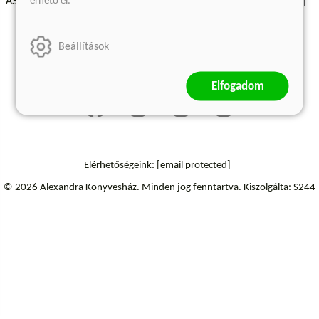
érhető el.
ÁSZF - Vásárlási feltételek
A kiadóról
Süti beállítások
Árkötött termékek
Kommentelési szabályzat
Beállítások
Szállítási információk
Elállás a szerződéstől
Elfogadom
Elérhetőségeink:
[email protected]
© 2026 Alexandra Könyvesház.
Minden jog fenntartva.
Kiszolgálta: S244