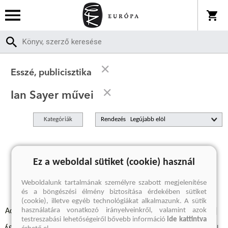
Esszé, publicisztika
Ian Sayer művei
Kategóriák
Rendezés
A keresett kifejezésre nincs találat
Ez a weboldal sütiket (cookie) használ
Weboldalunk tartalmának személyre szabott megjelenítése
és a böngészési élmény biztosítása érdekében sütiket
(cookie), illetve egyéb technológiákat alkalmazunk. A sütik
használatára vonatkozó irányelveinkről, valamint azok
Adatvédelmi szabályzatok
Elállási felmondási nyilatkozat
testreszabási lehetőségeiről bővebb információ
ide kattintva