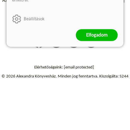
érhető el.
ÁSZF - Vásárlási feltételek
A kiadóról
Süti beállítások
Árkötött termékek
Kommentelési szabályzat
Beállítások
Szállítási információk
Elállás a szerződéstől
Elfogadom
Elérhetőségeink:
[email protected]
© 2026 Alexandra Könyvesház.
Minden jog fenntartva.
Kiszolgálta: S244