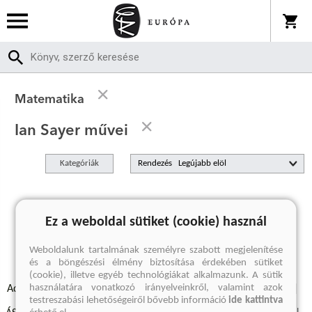
Matematika
Ian Sayer művei
Kategóriák
Rendezés
A keresett kifejezésre nincs találat
Ez a weboldal sütiket (cookie) használ
Weboldalunk tartalmának személyre szabott megjelenítése
és a böngészési élmény biztosítása érdekében sütiket
(cookie), illetve egyéb technológiákat alkalmazunk. A sütik
használatára vonatkozó irányelveinkről, valamint azok
Adatvédelmi szabályzatok
Elállási felmondási nyilatkozat
testreszabási lehetőségeiről bővebb információ
ide kattintva