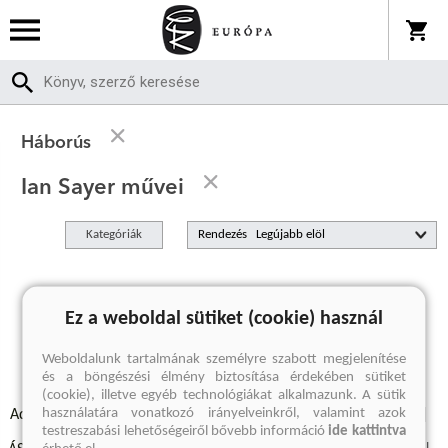
Háborús
Ian Sayer művei
Kategóriák
Rendezés
A keresett kifejezésre nincs találat
Ez a weboldal sütiket (cookie) használ
Weboldalunk tartalmának személyre szabott megjelenítése
és a böngészési élmény biztosítása érdekében sütiket
(cookie), illetve egyéb technológiákat alkalmazunk. A sütik
használatára vonatkozó irányelveinkről, valamint azok
Adatvédelmi szabályzatok
Elállási felmondási nyilatkozat
testreszabási lehetőségeiről bővebb információ
ide kattintva