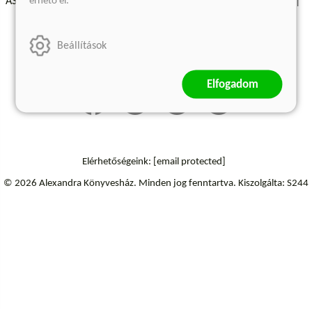
érhető el.
ÁSZF - Vásárlási feltételek
A kiadóról
Süti beállítások
Árkötött termékek
Kommentelési szabályzat
Beállítások
Szállítási információk
Elállás a szerződéstől
Elfogadom
Elérhetőségeink:
[email protected]
© 2026 Alexandra Könyvesház.
Minden jog fenntartva.
Kiszolgálta: S244