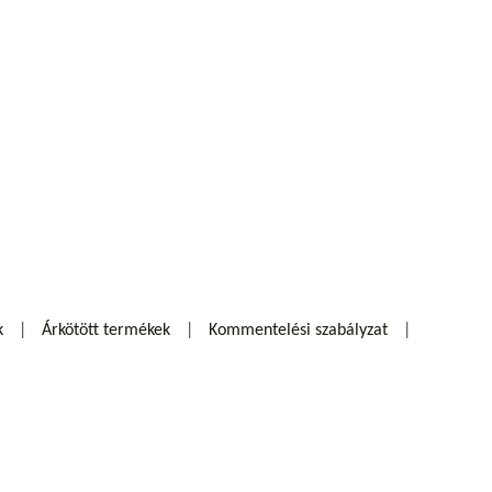
k
Árkötött termékek
Kommentelési szabályzat