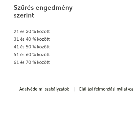
Szűrés engedmény
szerint
21 és 30 % között
31 és 40 % között
41 és 50 % között
51 és 60 % között
61 és 70 % között
Adatvédelmi szabályzatok
Elállási felmondási nyilatko