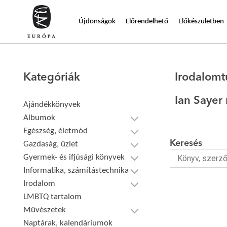
Újdonságok
Előrendelhető
Előkészületben
Kategóriák
Irodalom
Ian Sayer
Ajándékkönyvek
Albumok
Egészség, életmód
Keresés
Gazdaság, üzlet
Gyermek- és ifjúsági könyvek
Informatika, számítástechnika
Irodalom
LMBTQ tartalom
Művészetek
Naptárak, kalendáriumok