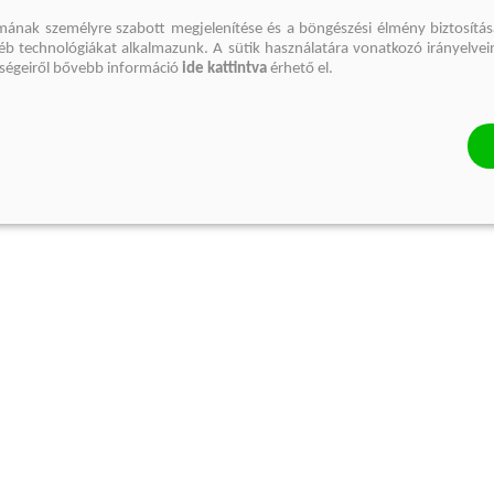
mának személyre szabott megjelenítése és a böngészési élmény biztosítás
gyéb technológiákat alkalmazunk. A sütik használatára vonatkozó irányelvei
őségeiről bővebb információ
ide kattintva
érhető el.