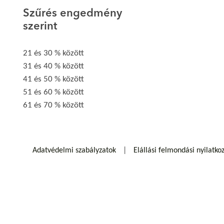
Szűrés engedmény
szerint
21 és 30 % között
31 és 40 % között
41 és 50 % között
51 és 60 % között
61 és 70 % között
Adatvédelmi szabályzatok
Elállási felmondási nyilatko