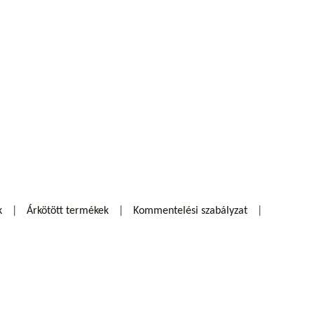
k
Árkötött termékek
Kommentelési szabályzat