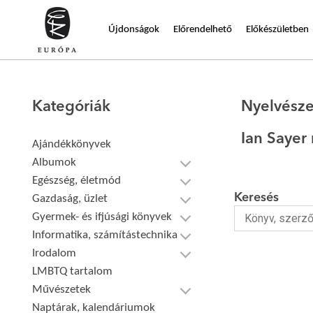
Újdonságok
Előrendelhető
Előkészületben
Kategóriák
Nyelvésze
Ian Sayer
Ajándékkönyvek
Albumok
Egészség, életmód
Keresés
Gazdaság, üzlet
Gyermek- és ifjúsági könyvek
Informatika, számítástechnika
Irodalom
LMBTQ tartalom
Művészetek
Naptárak, kalendáriumok