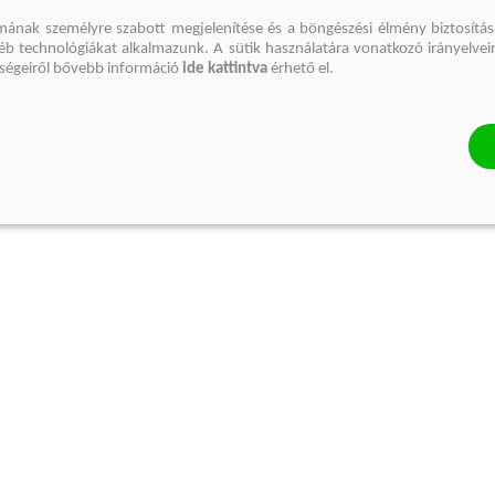
mának személyre szabott megjelenítése és a böngészési élmény biztosítás
gyéb technológiákat alkalmazunk. A sütik használatára vonatkozó irányelvei
őségeiről bővebb információ
ide kattintva
érhető el.