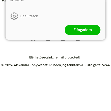
érhető el.
ÁSZF - Vásárlási feltételek
A kiadóról
Süti beállítások
Árkötött termékek
Kommentelési szabályzat
Beállítások
Szállítási információk
Elállás a szerződéstől
Elfogadom
Elérhetőségeink:
[email protected]
© 2026 Alexandra Könyvesház.
Minden jog fenntartva.
Kiszolgálta: S244