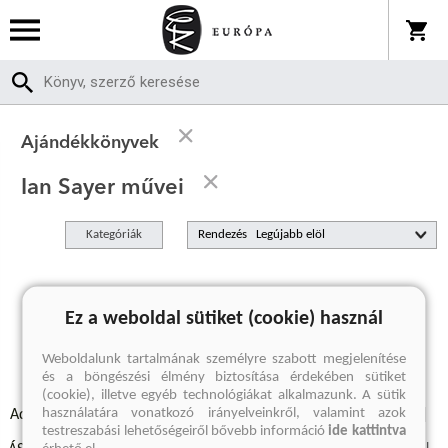
Ajándékkönyvek
Ian Sayer művei
Kategóriák
Rendezés
A keresett kifejezésre nincs találat
Ez a weboldal sütiket (cookie) használ
Weboldalunk tartalmának személyre szabott megjelenítése
és a böngészési élmény biztosítása érdekében sütiket
(cookie), illetve egyéb technológiákat alkalmazunk. A sütik
használatára vonatkozó irányelveinkről, valamint azok
Adatvédelmi szabályzatok
Elállási felmondási nyilatkozat
testreszabási lehetőségeiről bővebb információ
ide kattintva