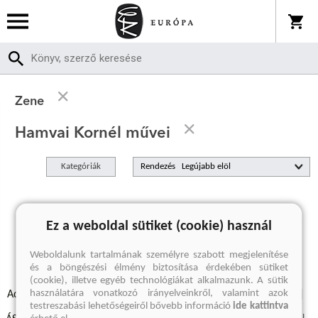
Zene
Hamvai Kornél művei
Kategóriák
Rendezés
A keresett kifejezésre nincs találat
Ez a weboldal sütiket (cookie) használ
Weboldalunk tartalmának személyre szabott megjelenítése
és a böngészési élmény biztosítása érdekében sütiket
(cookie), illetve egyéb technológiákat alkalmazunk. A sütik
használatára vonatkozó irányelveinkről, valamint azok
Adatvédelmi szabályzatok
Elállási felmondási nyilatkozat
testreszabási lehetőségeiről bővebb információ
ide kattintva