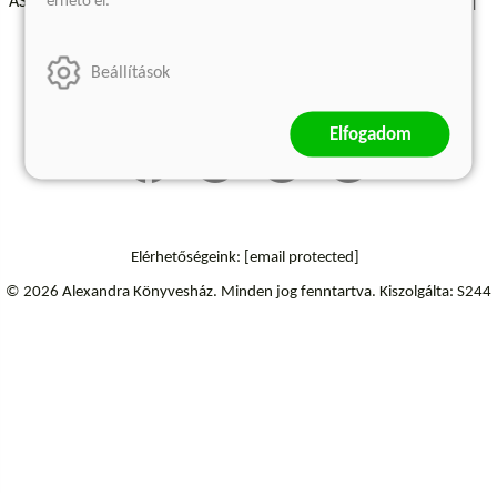
érhető el.
ÁSZF - Vásárlási feltételek
A kiadóról
Süti beállítások
Árkötött termékek
Kommentelési szabályzat
Beállítások
Szállítási információk
Elállás a szerződéstől
Elfogadom
Elérhetőségeink:
[email protected]
© 2026 Alexandra Könyvesház.
Minden jog fenntartva.
Kiszolgálta: S244