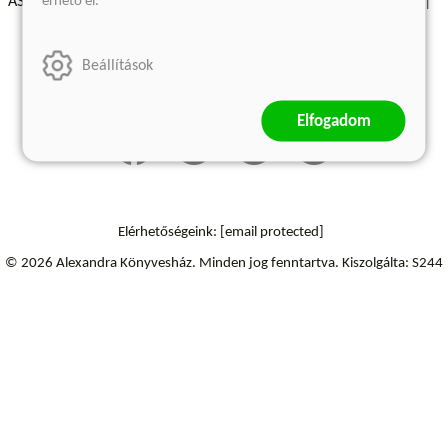
érhető el.
ÁSZF - Vásárlási feltételek
A kiadóról
Süti beállítások
Árkötött termékek
Kommentelési szabályzat
Beállítások
Szállítási információk
Elállás a szerződéstől
Elfogadom
Elérhetőségeink:
[email protected]
© 2026 Alexandra Könyvesház.
Minden jog fenntartva.
Kiszolgálta: S244