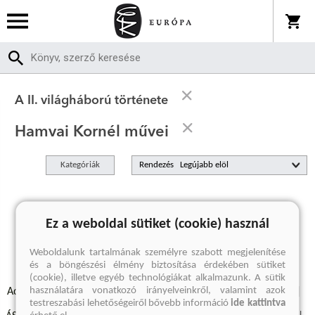
A II. világháború története
Hamvai Kornél művei
Kategóriák
Rendezés
A keresett kifejezésre nincs találat
Ez a weboldal sütiket (cookie) használ
Weboldalunk tartalmának személyre szabott megjelenítése
és a böngészési élmény biztosítása érdekében sütiket
(cookie), illetve egyéb technológiákat alkalmazunk. A sütik
használatára vonatkozó irányelveinkről, valamint azok
Adatvédelmi szabályzatok
Elállási felmondási nyilatkozat
testreszabási lehetőségeiről bővebb információ
ide kattintva