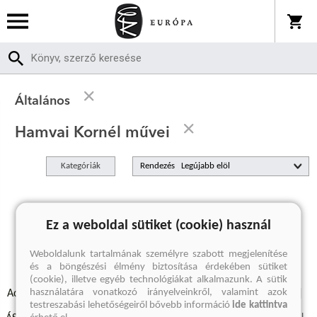
Általános
Hamvai Kornél művei
Kategóriák
Rendezés
A keresett kifejezésre nincs találat
Ez a weboldal sütiket (cookie) használ
Weboldalunk tartalmának személyre szabott megjelenítése
és a böngészési élmény biztosítása érdekében sütiket
(cookie), illetve egyéb technológiákat alkalmazunk. A sütik
használatára vonatkozó irányelveinkről, valamint azok
Adatvédelmi szabályzatok
Elállási felmondási nyilatkozat
testreszabási lehetőségeiről bővebb információ
ide kattintva