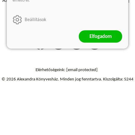
érhető el.
ÁSZF - Vásárlási feltételek
A kiadóról
Süti beállítások
Árkötött termékek
Kommentelési szabályzat
Beállítások
Szállítási információk
Elállás a szerződéstől
Elfogadom
Elérhetőségeink:
[email protected]
© 2026 Alexandra Könyvesház.
Minden jog fenntartva.
Kiszolgálta: S244