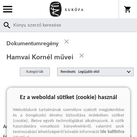
Dokumentumregény
Hamvai Kornél művei
Kategóriák
Rendezés
A keresett kifejezésre nincs találat
Ez a weboldal sütiket (cookie) használ
Weboldalunk tartalmának személyre szabott megjelenítése
és a böngészési élmény biztosítása érdekében sütiket
(cookie), illetve egyéb technológiákat alkalmazunk. A sütik
használatára vonatkozó irányelveinkről, valamint azok
Adatvédelmi szabályzatok
Elállási felmondási nyilatkozat
testreszabási lehetőségeiről bővebb információ
ide kattintva