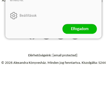
érhető el.
ÁSZF - Vásárlási feltételek
A kiadóról
Süti beállítások
Árkötött termékek
Kommentelési szabályzat
Beállítások
Szállítási információk
Elállás a szerződéstől
Elfogadom
Elérhetőségeink:
[email protected]
© 2026 Alexandra Könyvesház.
Minden jog fenntartva.
Kiszolgálta: S244