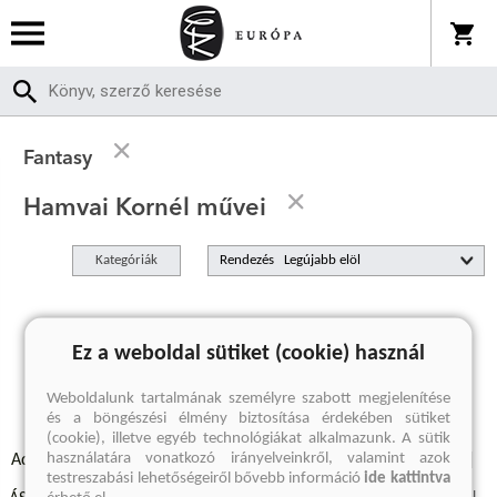
Fantasy
Hamvai Kornél művei
Kategóriák
Rendezés
A keresett kifejezésre nincs találat
Ez a weboldal sütiket (cookie) használ
Weboldalunk tartalmának személyre szabott megjelenítése
és a böngészési élmény biztosítása érdekében sütiket
(cookie), illetve egyéb technológiákat alkalmazunk. A sütik
használatára vonatkozó irányelveinkről, valamint azok
Adatvédelmi szabályzatok
Elállási felmondási nyilatkozat
testreszabási lehetőségeiről bővebb információ
ide kattintva