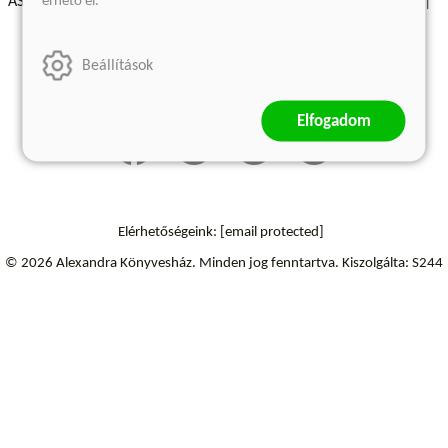
érhető el.
ÁSZF - Vásárlási feltételek
A kiadóról
Süti beállítások
Árkötött termékek
Kommentelési szabályzat
Beállítások
Szállítási információk
Elállás a szerződéstől
Elfogadom
Elérhetőségeink:
[email protected]
© 2026 Alexandra Könyvesház.
Minden jog fenntartva.
Kiszolgálta: S244