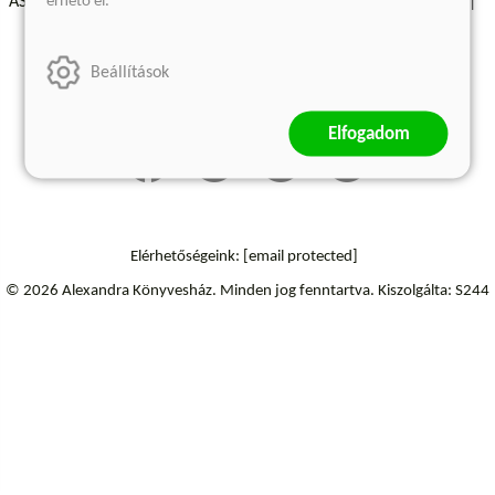
érhető el.
ÁSZF - Vásárlási feltételek
A kiadóról
Süti beállítások
Árkötött termékek
Kommentelési szabályzat
Beállítások
Szállítási információk
Elállás a szerződéstől
Elfogadom
Elérhetőségeink:
[email protected]
© 2026 Alexandra Könyvesház.
Minden jog fenntartva.
Kiszolgálta: S244