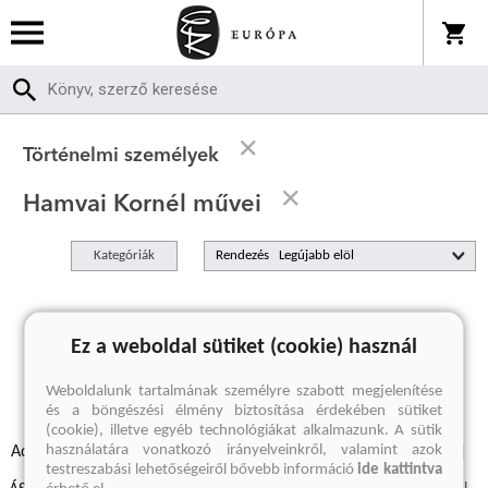
Történelmi személyek
Hamvai Kornél művei
Kategóriák
Rendezés
A keresett kifejezésre nincs találat
Ez a weboldal sütiket (cookie) használ
Weboldalunk tartalmának személyre szabott megjelenítése
és a böngészési élmény biztosítása érdekében sütiket
(cookie), illetve egyéb technológiákat alkalmazunk. A sütik
használatára vonatkozó irányelveinkről, valamint azok
Adatvédelmi szabályzatok
Elállási felmondási nyilatkozat
testreszabási lehetőségeiről bővebb információ
ide kattintva