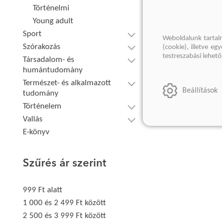
Történelmi
Young adult
Sport
Weboldalunk tartal
Szórakozás
(cookie), illetve e
testreszabási lehet
Társadalom- és
humántudomány
Természet- és alkalmazott
Beállítások
tudomány
Történelem
Vallás
E-könyv
Szűrés ár szerint
999 Ft alatt
1 000 és 2 499 Ft között
2 500 és 3 999 Ft között