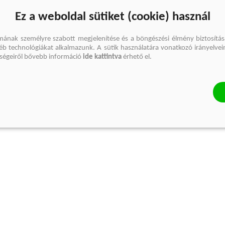
Ez a weboldal sütiket (cookie) használ
mának személyre szabott megjelenítése és a böngészési élmény biztosítás
gyéb technológiákat alkalmazunk. A sütik használatára vonatkozó irányelvei
őségeiről bővebb információ
ide kattintva
érhető el.