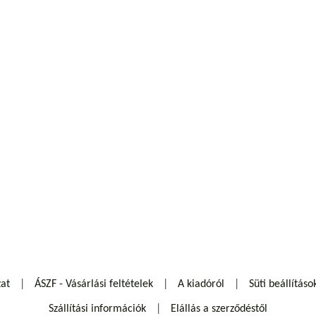
zat
ÁSZF - Vásárlási feltételek
A kiadóról
Süti beállításo
Szállítási információk
Elállás a szerződéstől