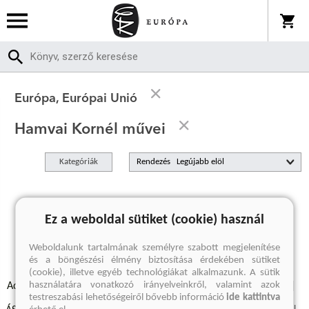
Európa, Európai Unió
Hamvai Kornél művei
Kategóriák
Rendezés
A keresett kifejezésre nincs találat
Ez a weboldal sütiket (cookie) használ
Weboldalunk tartalmának személyre szabott megjelenítése
és a böngészési élmény biztosítása érdekében sütiket
(cookie), illetve egyéb technológiákat alkalmazunk. A sütik
használatára vonatkozó irányelveinkről, valamint azok
Adatvédelmi szabályzatok
Elállási felmondási nyilatkozat
testreszabási lehetőségeiről bővebb információ
ide kattintva