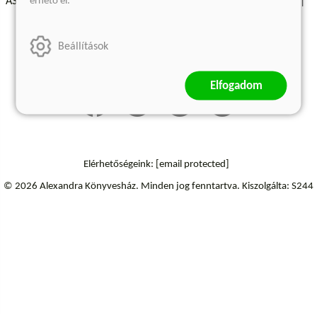
érhető el.
ÁSZF - Vásárlási feltételek
A kiadóról
Süti beállítások
Árkötött termékek
Kommentelési szabályzat
Beállítások
Szállítási információk
Elállás a szerződéstől
Elfogadom
Elérhetőségeink:
[email protected]
© 2026 Alexandra Könyvesház.
Minden jog fenntartva.
Kiszolgálta: S244