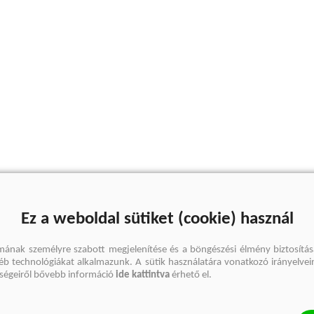
Ez a weboldal sütiket (cookie) használ
mának személyre szabott megjelenítése és a böngészési élmény biztosítás
gyéb technológiákat alkalmazunk. A sütik használatára vonatkozó irányelvei
őségeiről bővebb információ
ide kattintva
érhető el.