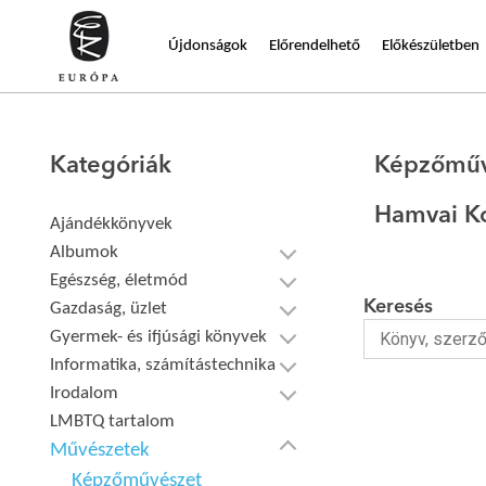
Újdonságok
Előrendelhető
Előkészületben
Kategóriák
Képzőműv
Hamvai K
Ajándékkönyvek
Albumok
Egészség, életmód
Keresés
Gazdaság, üzlet
Gyermek- és ifjúsági könyvek
Informatika, számítástechnika
Irodalom
LMBTQ tartalom
Művészetek
Képzőművészet