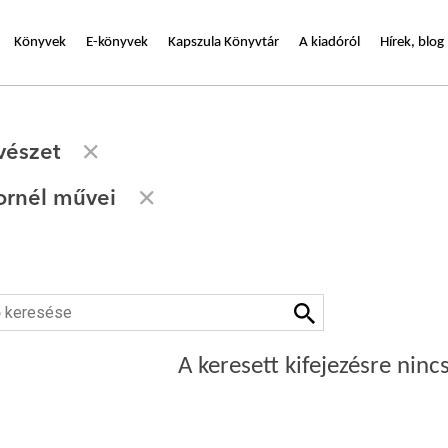
Könyvek
E-könyvek
Kapszula Könyvtár
A kiadóról
Hírek, blog
észet
ornél művei
A keresett kifejezésre nincs