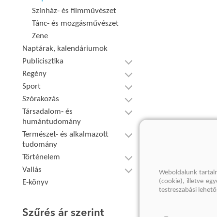
Színház- és filmművészet
Tánc- és mozgásművészet
Zene
Naptárak, kalendáriumok
Publicisztika
Regény
Sport
Szórakozás
Társadalom- és
humántudomány
Természet- és alkalmazott
tudomány
Történelem
Vallás
Weboldalunk tartal
(cookie), illetve e
E-könyv
testreszabási lehet
Szűrés ár szerint