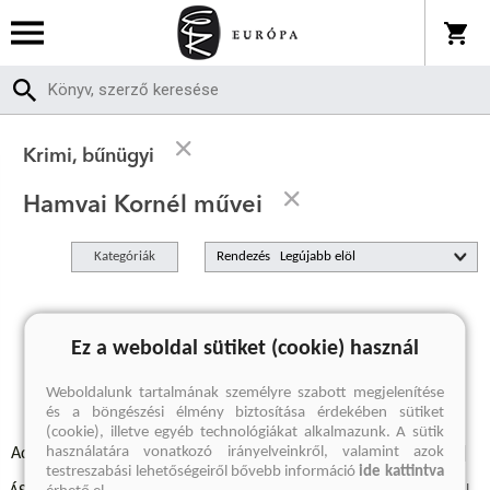
Krimi, bűnügyi
Hamvai Kornél művei
Kategóriák
Rendezés
A keresett kifejezésre nincs találat
Ez a weboldal sütiket (cookie) használ
Weboldalunk tartalmának személyre szabott megjelenítése
és a böngészési élmény biztosítása érdekében sütiket
(cookie), illetve egyéb technológiákat alkalmazunk. A sütik
használatára vonatkozó irányelveinkről, valamint azok
Adatvédelmi szabályzatok
Elállási felmondási nyilatkozat
testreszabási lehetőségeiről bővebb információ
ide kattintva