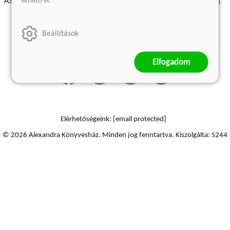
érhető el.
ÁSZF - Vásárlási feltételek
A kiadóról
Süti beállítások
Árkötött termékek
Kommentelési szabályzat
Beállítások
Szállítási információk
Elállás a szerződéstől
Elfogadom
Elérhetőségeink:
[email protected]
© 2026 Alexandra Könyvesház.
Minden jog fenntartva.
Kiszolgálta: S244