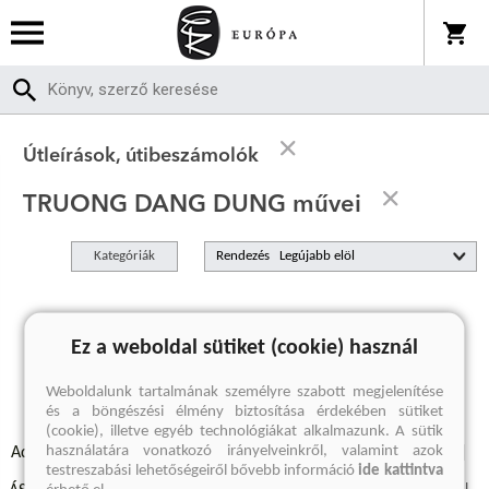
Útleírások, útibeszámolók
TRUONG DANG DUNG művei
Kategóriák
Rendezés
A keresett kifejezésre nincs találat
Ez a weboldal sütiket (cookie) használ
Weboldalunk tartalmának személyre szabott megjelenítése
és a böngészési élmény biztosítása érdekében sütiket
(cookie), illetve egyéb technológiákat alkalmazunk. A sütik
használatára vonatkozó irányelveinkről, valamint azok
Adatvédelmi szabályzatok
Elállási felmondási nyilatkozat
testreszabási lehetőségeiről bővebb információ
ide kattintva