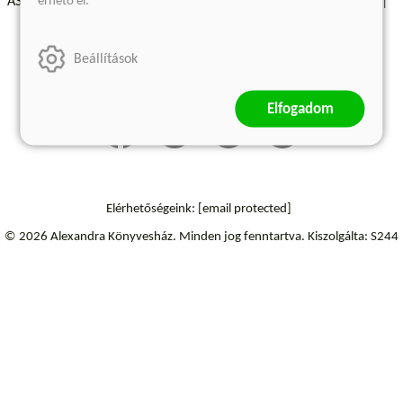
érhető el.
ÁSZF - Vásárlási feltételek
A kiadóról
Süti beállítások
Árkötött termékek
Kommentelési szabályzat
Beállítások
Szállítási információk
Elállás a szerződéstől
Elfogadom
Elérhetőségeink:
[email protected]
© 2026 Alexandra Könyvesház.
Minden jog fenntartva.
Kiszolgálta: S244