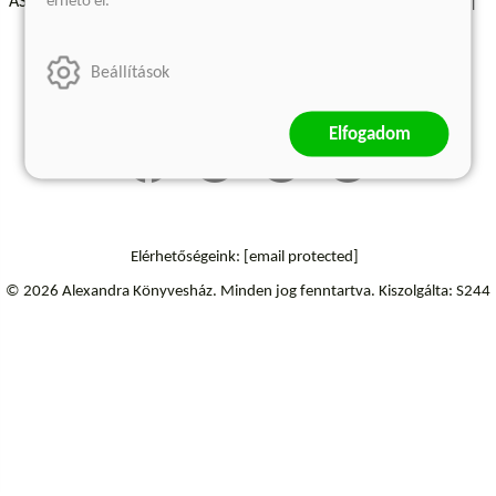
érhető el.
ÁSZF - Vásárlási feltételek
A kiadóról
Süti beállítások
Árkötött termékek
Kommentelési szabályzat
Beállítások
Szállítási információk
Elállás a szerződéstől
Elfogadom
Elérhetőségeink:
[email protected]
© 2026 Alexandra Könyvesház.
Minden jog fenntartva.
Kiszolgálta: S244