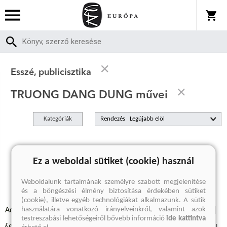
Esszé, publicisztika
TRUONG DANG DUNG művei
Kategóriák
Rendezés
A keresett kifejezésre nincs találat
Ez a weboldal sütiket (cookie) használ
Weboldalunk tartalmának személyre szabott megjelenítése
és a böngészési élmény biztosítása érdekében sütiket
(cookie), illetve egyéb technológiákat alkalmazunk. A sütik
használatára vonatkozó irányelveinkről, valamint azok
Adatvédelmi szabályzatok
Elállási felmondási nyilatkozat
testreszabási lehetőségeiről bővebb információ
ide kattintva