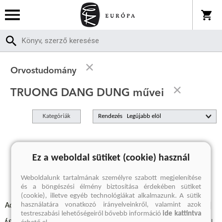
Orvostudomány
TRUONG DANG DUNG művei
Kategóriák
Rendezés
A keresett kifejezésre nincs találat
Ez a weboldal sütiket (cookie) használ
Weboldalunk tartalmának személyre szabott megjelenítése
és a böngészési élmény biztosítása érdekében sütiket
(cookie), illetve egyéb technológiákat alkalmazunk. A sütik
használatára vonatkozó irányelveinkről, valamint azok
Adatvédelmi szabályzatok
Elállási felmondási nyilatkozat
testreszabási lehetőségeiről bővebb információ
ide kattintva