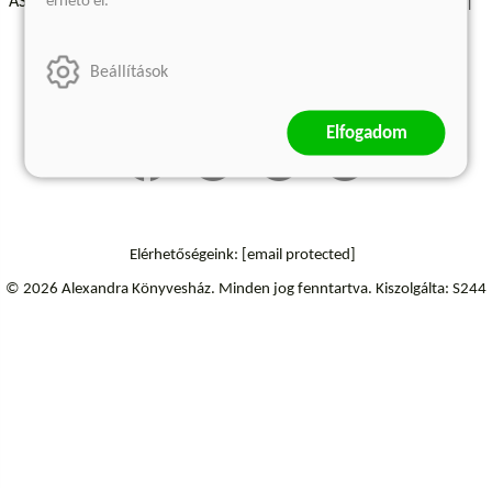
érhető el.
ÁSZF - Vásárlási feltételek
A kiadóról
Süti beállítások
Árkötött termékek
Kommentelési szabályzat
Beállítások
Szállítási információk
Elállás a szerződéstől
Elfogadom
Elérhetőségeink:
[email protected]
© 2026 Alexandra Könyvesház.
Minden jog fenntartva.
Kiszolgálta: S244