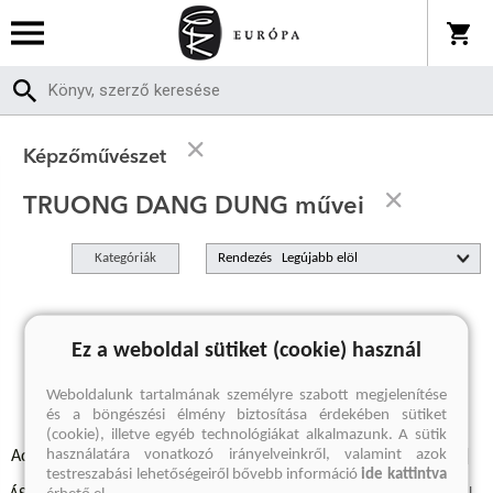
Képzőművészet
TRUONG DANG DUNG művei
Kategóriák
Rendezés
A keresett kifejezésre nincs találat
Ez a weboldal sütiket (cookie) használ
Weboldalunk tartalmának személyre szabott megjelenítése
és a böngészési élmény biztosítása érdekében sütiket
(cookie), illetve egyéb technológiákat alkalmazunk. A sütik
használatára vonatkozó irányelveinkről, valamint azok
Adatvédelmi szabályzatok
Elállási felmondási nyilatkozat
testreszabási lehetőségeiről bővebb információ
ide kattintva