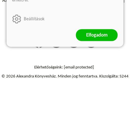
érhető el.
ÁSZF - Vásárlási feltételek
A kiadóról
Süti beállítások
Árkötött termékek
Kommentelési szabályzat
Beállítások
Szállítási információk
Elállás a szerződéstől
Elfogadom
Elérhetőségeink:
[email protected]
© 2026 Alexandra Könyvesház.
Minden jog fenntartva.
Kiszolgálta: S244