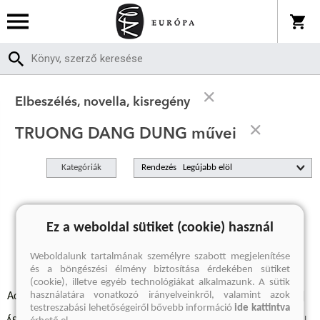
Elbeszélés, novella, kisregény
TRUONG DANG DUNG művei
Kategóriák
Rendezés
A keresett kifejezésre nincs találat
Ez a weboldal sütiket (cookie) használ
Weboldalunk tartalmának személyre szabott megjelenítése
és a böngészési élmény biztosítása érdekében sütiket
(cookie), illetve egyéb technológiákat alkalmazunk. A sütik
használatára vonatkozó irányelveinkről, valamint azok
Adatvédelmi szabályzatok
Elállási felmondási nyilatkozat
testreszabási lehetőségeiről bővebb információ
ide kattintva