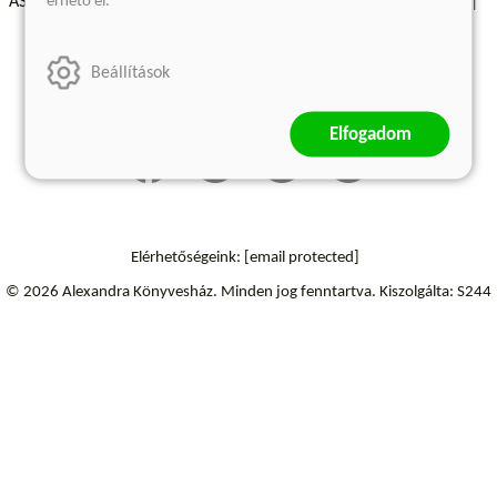
érhető el.
ÁSZF - Vásárlási feltételek
A kiadóról
Süti beállítások
Árkötött termékek
Kommentelési szabályzat
Beállítások
Szállítási információk
Elfogadom
Elérhetőségeink:
[email protected]
© 2026 Alexandra Könyvesház.
Minden jog fenntartva.
Kiszolgálta: S244