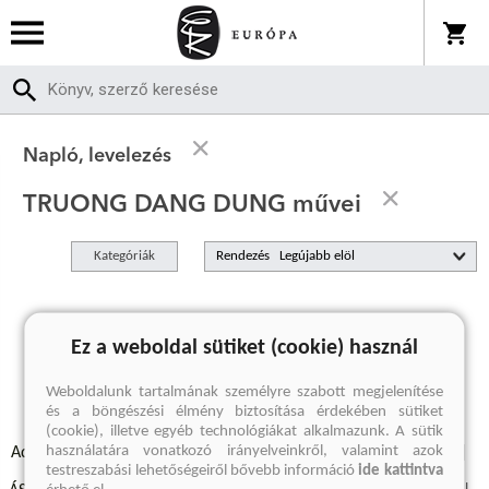
Napló, levelezés
TRUONG DANG DUNG művei
Kategóriák
Rendezés
A keresett kifejezésre nincs találat
Ez a weboldal sütiket (cookie) használ
Weboldalunk tartalmának személyre szabott megjelenítése
és a böngészési élmény biztosítása érdekében sütiket
(cookie), illetve egyéb technológiákat alkalmazunk. A sütik
használatára vonatkozó irányelveinkről, valamint azok
Adatvédelmi szabályzatok
Elállási felmondási nyilatkozat
testreszabási lehetőségeiről bővebb információ
ide kattintva