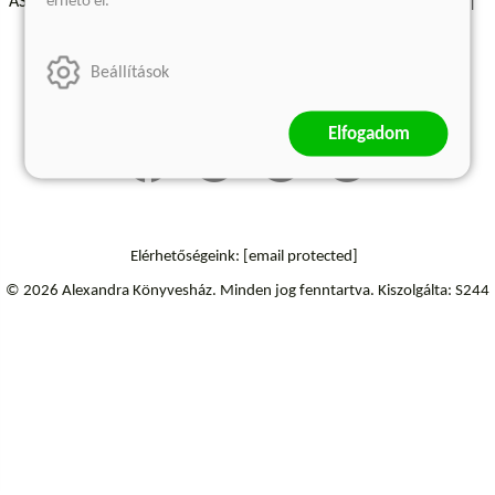
érhető el.
ÁSZF - Vásárlási feltételek
A kiadóról
Süti beállítások
Árkötött termékek
Kommentelési szabályzat
Beállítások
Szállítási információk
Elállás a szerződéstől
Elfogadom
Elérhetőségeink:
[email protected]
© 2026 Alexandra Könyvesház.
Minden jog fenntartva.
Kiszolgálta: S244