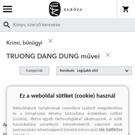
Krimi, bűnügyi
TRUONG DANG DUNG művei
Kategóriák
Rendezés
A keresett kifejezésre nincs találat
Ez a weboldal sütiket (cookie) használ
Weboldalunk tartalmának személyre szabott megjelenítése
és a böngészési élmény biztosítása érdekében sütiket
(cookie), illetve egyéb technológiákat alkalmazunk. A sütik
használatára vonatkozó irányelveinkről, valamint azok
Adatvédelmi szabályzatok
Elállási felmondási nyilatkozat
testreszabási lehetőségeiről bővebb információ
ide kattintva