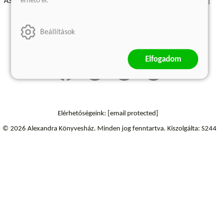
érhető el.
ÁSZF - Vásárlási feltételek
A kiadóról
Süti beállítások
Árkötött termékek
Kommentelési szabályzat
Beállítások
Szállítási információk
Elállás a szerződéstől
Elfogadom
Elérhetőségeink:
[email protected]
© 2026 Alexandra Könyvesház.
Minden jog fenntartva.
Kiszolgálta: S244