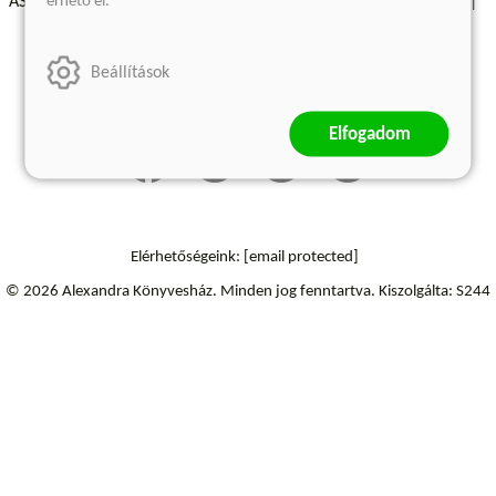
érhető el.
ÁSZF - Vásárlási feltételek
A kiadóról
Süti beállítások
Árkötött termékek
Kommentelési szabályzat
Beállítások
Szállítási információk
Elállás a szerződéstől
Elfogadom
Elérhetőségeink:
[email protected]
© 2026 Alexandra Könyvesház.
Minden jog fenntartva.
Kiszolgálta: S244