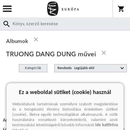
Albumok
TRUONG DANG DUNG művei
Kategóriák
Rendezés
A keresett kifejezésre nincs találat
Ez a weboldal sütiket (cookie) használ
Weboldalunk tartalmának személyre szabott megjelenítése
és a böngészési élmény biztosítása érdekében sütiket
(cookie), illetve egyéb technológiákat alkalmazunk. A sütik
használatára vonatkozó irányelveinkről, valamint azok
Adatvédelmi szabályzatok
Elállási felmondási nyilatkozat
testreszabási lehetőségeiről bővebb információ
ide kattintva