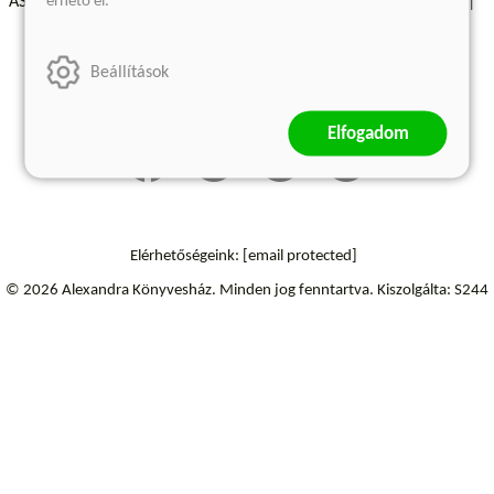
érhető el.
ÁSZF - Vásárlási feltételek
A kiadóról
Süti beállítások
Árkötött termékek
Kommentelési szabályzat
Beállítások
Szállítási információk
Elállás a szerződéstől
Elfogadom
Elérhetőségeink:
[email protected]
© 2026 Alexandra Könyvesház.
Minden jog fenntartva.
Kiszolgálta: S244