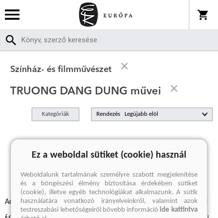
Színház- és filmművészet
TRUONG DANG DUNG művei
Kategóriák
Rendezés
A keresett kifejezésre nincs találat
Ez a weboldal sütiket (cookie) használ
Weboldalunk tartalmának személyre szabott megjelenítése
és a böngészési élmény biztosítása érdekében sütiket
(cookie), illetve egyéb technológiákat alkalmazunk. A sütik
használatára vonatkozó irányelveinkről, valamint azok
Adatvédelmi szabályzatok
Elállási felmondási nyilatkozat
testreszabási lehetőségeiről bővebb információ
ide kattintva