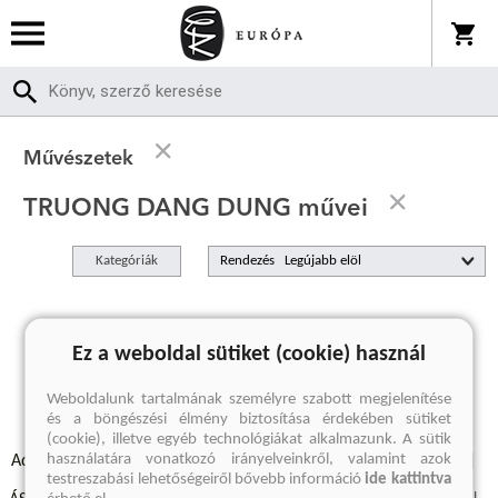
Művészetek
TRUONG DANG DUNG művei
Kategóriák
Rendezés
A keresett kifejezésre nincs találat
Ez a weboldal sütiket (cookie) használ
Weboldalunk tartalmának személyre szabott megjelenítése
és a böngészési élmény biztosítása érdekében sütiket
(cookie), illetve egyéb technológiákat alkalmazunk. A sütik
használatára vonatkozó irányelveinkről, valamint azok
Adatvédelmi szabályzatok
Elállási felmondási nyilatkozat
testreszabási lehetőségeiről bővebb információ
ide kattintva