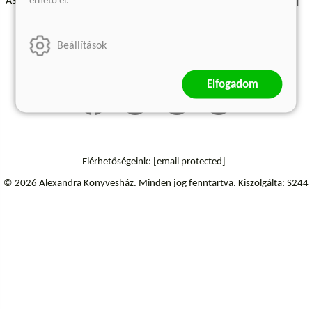
érhető el.
ÁSZF - Vásárlási feltételek
A kiadóról
Süti beállítások
Árkötött termékek
Kommentelési szabályzat
Beállítások
Szállítási információk
Elállás a szerződéstől
Elfogadom
Elérhetőségeink:
[email protected]
© 2026 Alexandra Könyvesház.
Minden jog fenntartva.
Kiszolgálta: S244