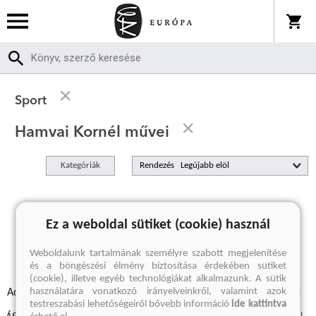
Sport
Hamvai Kornél művei
Kategóriák
Rendezés
A keresett kifejezésre nincs találat
Ez a weboldal sütiket (cookie) használ
Weboldalunk tartalmának személyre szabott megjelenítése
és a böngészési élmény biztosítása érdekében sütiket
(cookie), illetve egyéb technológiákat alkalmazunk. A sütik
használatára vonatkozó irányelveinkről, valamint azok
Adatvédelmi szabályzatok
Elállási felmondási nyilatkozat
testreszabási lehetőségeiről bővebb információ
ide kattintva