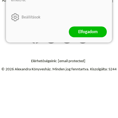
érhető el.
ÁSZF - Vásárlási feltételek
A kiadóról
Süti beállítások
Árkötött termékek
Kommentelési szabályzat
Beállítások
Szállítási információk
Elállás a szerződéstől
Elfogadom
Elérhetőségeink:
[email protected]
© 2026 Alexandra Könyvesház.
Minden jog fenntartva.
Kiszolgálta: S244