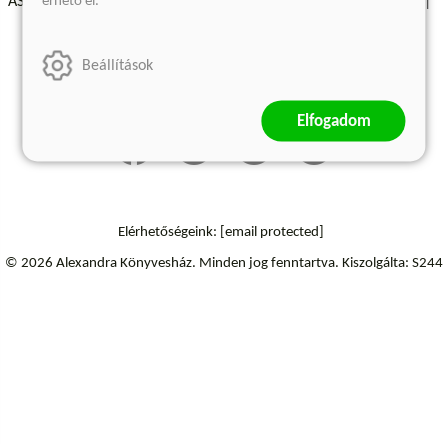
érhető el.
ÁSZF - Vásárlási feltételek
A kiadóról
Süti beállítások
Árkötött termékek
Kommentelési szabályzat
Beállítások
Szállítási információk
Elállás a szerződéstől
Elfogadom
Elérhetőségeink:
[email protected]
© 2026 Alexandra Könyvesház.
Minden jog fenntartva.
Kiszolgálta: S244