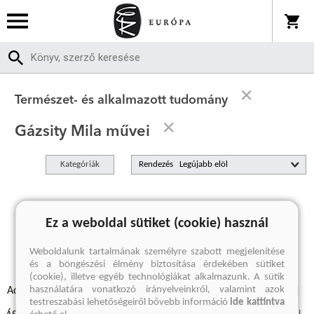
Természet- és alkalmazott tudomány
Gázsity Mila művei
Kategóriák
Rendezés
A keresett kifejezésre nincs találat
Ez a weboldal sütiket (cookie) használ
Weboldalunk tartalmának személyre szabott megjelenítése
és a böngészési élmény biztosítása érdekében sütiket
(cookie), illetve egyéb technológiákat alkalmazunk. A sütik
használatára vonatkozó irányelveinkről, valamint azok
Adatvédelmi szabályzatok
Elállási felmondási nyilatkozat
testreszabási lehetőségeiről bővebb információ
ide kattintva