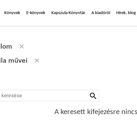
Könyvek
E-könyvek
Kapszula Könyvtár
A kiadóról
Hírek, blog
alom
ila művei
A keresett kifejezésre nincs