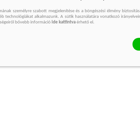
mának személyre szabott megjelenítése és a böngészési élmény biztosítás
gyéb technológiákat alkalmazunk. A sütik használatára vonatkozó irányelvei
őségeiről bővebb információ
ide kattintva
érhető el.