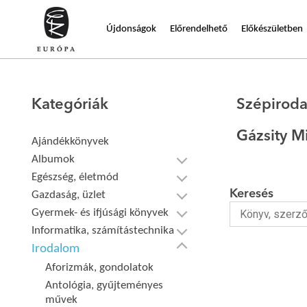
Újdonságok
Előrendelhető
Előkészületben
Kategóriák
Szépirod
Gázsity M
Ajándékkönyvek
Albumok
Egészség, életmód
Keresés
Gazdaság, üzlet
Gyermek- és ifjúsági könyvek
Informatika, számítástechnika
Irodalom
Aforizmák, gondolatok
Antológia, gyűjteményes
művek