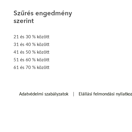
Szűrés engedmény
szerint
21 és 30 % között
31 és 40 % között
41 és 50 % között
51 és 60 % között
61 és 70 % között
Adatvédelmi szabályzatok
Elállási felmondási nyilatko