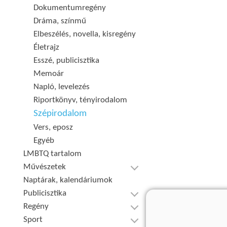
Dokumentumregény
Dráma, színmű
Elbeszélés, novella, kisregény
Életrajz
Esszé, publicisztika
Memoár
Napló, levelezés
Riportkönyv, tényirodalom
Szépirodalom
Vers, eposz
Egyéb
LMBTQ tartalom
Művészetek
Naptárak, kalendáriumok
Publicisztika
Regény
Sport