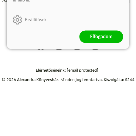
érhető el.
ÁSZF - Vásárlási feltételek
A kiadóról
Süti beállítások
Árkötött termékek
Kommentelési szabályzat
Beállítások
Szállítási információk
Elállás a szerződéstől
Elfogadom
Elérhetőségeink:
[email protected]
© 2026 Alexandra Könyvesház.
Minden jog fenntartva.
Kiszolgálta: S244