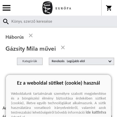
Háborús
Gázsity Mila művei
Kategóriák
Rendezés
A keresett kifejezésre nincs találat
Ez a weboldal sütiket (cookie) használ
Weboldalunk tartalmának személyre szabott megjelenítése
és a böngészési élmény biztosítása érdekében sütiket
(cookie), illetve egyéb technológiákat alkalmazunk. A sütik
használatára vonatkozó irányelveinkről, valamint azok
Adatvédelmi szabályzatok
Elállási felmondási nyilatkozat
testreszabási lehetőségeiről bővebb információ
ide kattintva