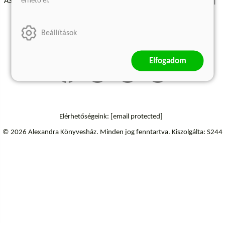
érhető el.
ÁSZF - Vásárlási feltételek
A kiadóról
Süti beállítások
Árkötött termékek
Kommentelési szabályzat
Beállítások
Szállítási információk
Elállás a szerződéstől
Elfogadom
Elérhetőségeink:
[email protected]
© 2026 Alexandra Könyvesház.
Minden jog fenntartva.
Kiszolgálta: S244