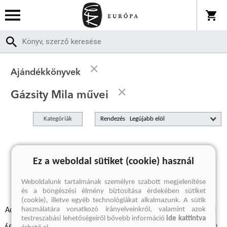
Ajándékkönyvek
Gázsity Mila művei
Kategóriák
Rendezés
A keresett kifejezésre nincs találat
Ez a weboldal sütiket (cookie) használ
Weboldalunk tartalmának személyre szabott megjelenítése
és a böngészési élmény biztosítása érdekében sütiket
(cookie), illetve egyéb technológiákat alkalmazunk. A sütik
használatára vonatkozó irányelveinkről, valamint azok
Adatvédelmi szabályzatok
Elállási felmondási nyilatkozat
testreszabási lehetőségeiről bővebb információ
ide kattintva