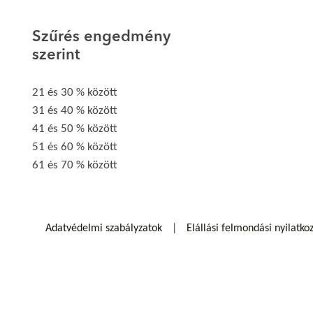
Szűrés engedmény
szerint
21 és 30 % között
31 és 40 % között
41 és 50 % között
51 és 60 % között
61 és 70 % között
Adatvédelmi szabályzatok
Elállási felmondási nyilatko