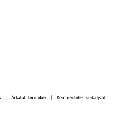
k
Árkötött termékek
Kommentelési szabályzat