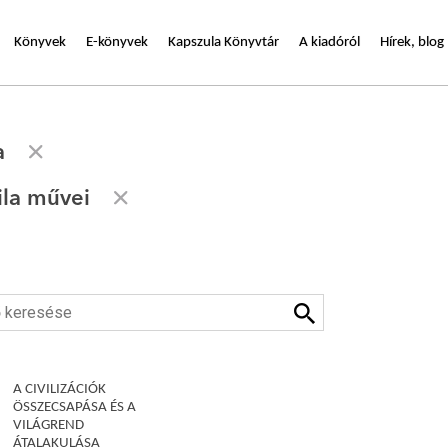
Könyvek
E-könyvek
Kapszula Könyvtár
A kiadóról
Hírek, blog
a
ila művei
A CIVILIZÁCIÓK
ÖSSZECSAPÁSA ÉS A
VILÁGREND
ÁTALAKULÁSA