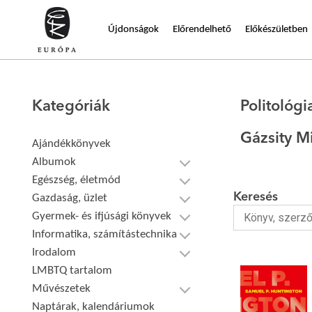
Újdonságok
Előrendelhető
Előkészületben
Kategóriák
Politológi
Gázsity M
Ajándékkönyvek
Albumok
Egészség, életmód
Keresés
Gazdaság, üzlet
Gyermek- és ifjúsági könyvek
Informatika, számítástechnika
Irodalom
LMBTQ tartalom
Művészetek
Naptárak, kalendáriumok