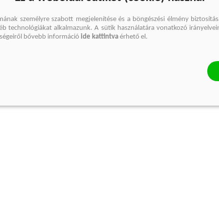
mának személyre szabott megjelenítése és a böngészési élmény biztosítás
gyéb technológiákat alkalmazunk. A sütik használatára vonatkozó irányelvei
őségeiről bővebb információ
ide kattintva
érhető el.