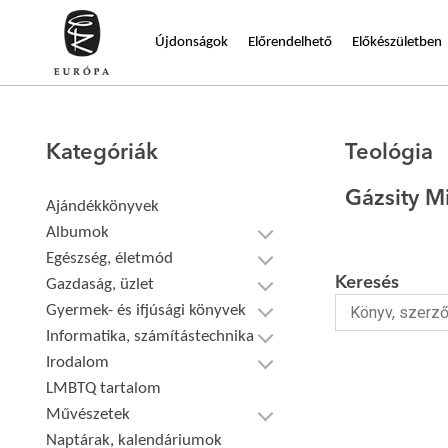
Újdonságok
Előrendelhető
Előkészületben
Kategóriák
Teológia
Gázsity M
Ajándékkönyvek
Albumok
Egészség, életmód
Keresés
Gazdaság, üzlet
Gyermek- és ifjúsági könyvek
Informatika, számítástechnika
Irodalom
LMBTQ tartalom
Művészetek
Naptárak, kalendáriumok