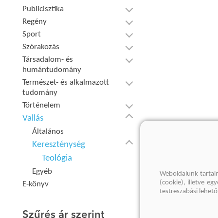
Publicisztika
Regény
Sport
Szórakozás
Társadalom- és
humántudomány
Természet- és alkalmazott
tudomány
Történelem
Vallás
Általános
Kereszténység
Teológia
Egyéb
Weboldalunk tartal
(cookie), illetve e
E-könyv
testreszabási lehet
Szűrés ár szerint