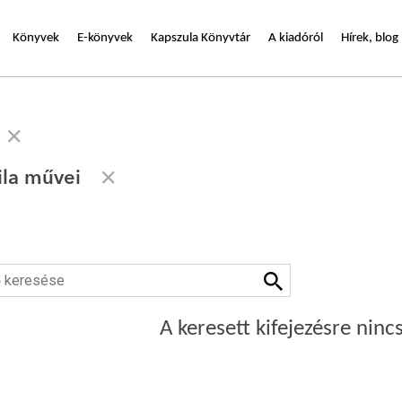
Könyvek
E-könyvek
Kapszula Könyvtár
A kiadóról
Hírek, blog
ila művei
A keresett kifejezésre nincs