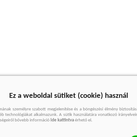
Ez a weboldal sütiket (cookie) használ
mának személyre szabott megjelenítése és a böngészési élmény biztosítás
gyéb technológiákat alkalmazunk. A sütik használatára vonatkozó irányelvei
őségeiről bővebb információ
ide kattintva
érhető el.