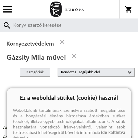
Környezetvédelem
Gázsity Mila művei
Kategóriák
Rendezés
A keresett kifejezésre nincs találat
Ez a weboldal sütiket (cookie) használ
Weboldalunk tartalmának személyre szabott megjelenítése
és a böngészési élmény biztosítása érdekében sütiket
(cookie), illetve egyéb technológiákat alkalmazunk. A sütik
használatára vonatkozó irányelveinkről, valamint azok
Adatvédelmi szabályzatok
Elállási felmondási nyilatkozat
testreszabási lehetőségeiről bővebb információ
ide kattintva