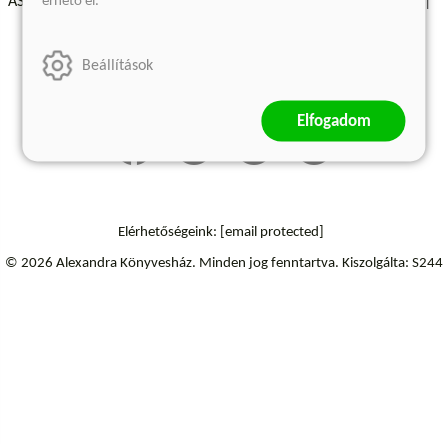
érhető el.
ÁSZF - Vásárlási feltételek
A kiadóról
Süti beállítások
Árkötött termékek
Kommentelési szabályzat
Beállítások
Szállítási információk
Elállás a szerződéstől
Elfogadom
Elérhetőségeink:
[email protected]
© 2026 Alexandra Könyvesház.
Minden jog fenntartva.
Kiszolgálta: S244