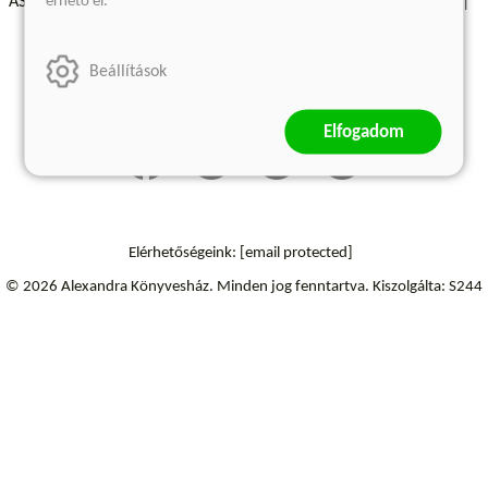
érhető el.
ÁSZF - Vásárlási feltételek
A kiadóról
Süti beállítások
Árkötött termékek
Kommentelési szabályzat
Beállítások
Szállítási információk
Elállás a szerződéstől
Elfogadom
Elérhetőségeink:
[email protected]
© 2026 Alexandra Könyvesház.
Minden jog fenntartva.
Kiszolgálta: S244