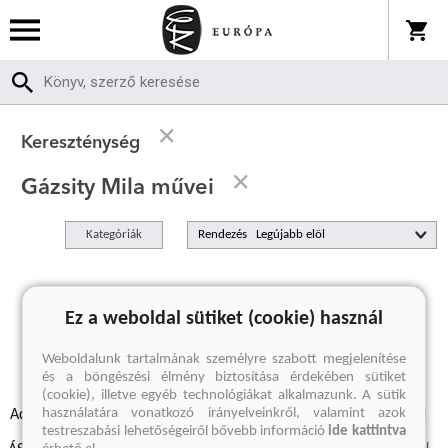
Kereszténység
Gázsity Mila művei
Kategóriák
Rendezés
A keresett kifejezésre nincs találat
Ez a weboldal sütiket (cookie) használ
Weboldalunk tartalmának személyre szabott megjelenítése
és a böngészési élmény biztosítása érdekében sütiket
(cookie), illetve egyéb technológiákat alkalmazunk. A sütik
használatára vonatkozó irányelveinkről, valamint azok
Adatvédelmi szabályzatok
Elállási felmondási nyilatkozat
testreszabási lehetőségeiről bővebb információ
ide kattintva